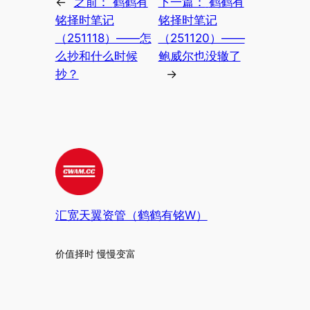
←
之前：
鹤鹤有
下一篇：
鹤鹤有
铭择时笔记
铭择时笔记
（251118）——怎
（251120）——
么抄和什么时候
鲍威尔也没辙了
抄？
→
汇宽天翼资管（鹤鹤有铭W）
价值择时 慢慢变富