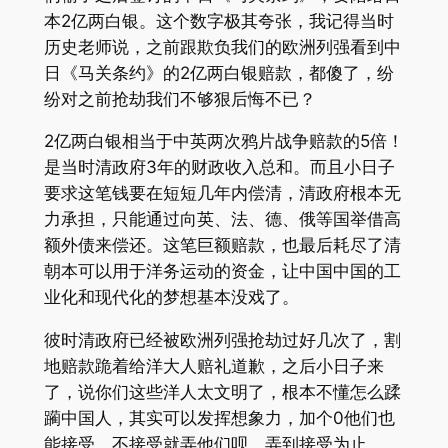
本2亿两白银。这个数字极其夸张，我记得当时
历史老师说，之前跟欺负我们的欧洲列强看到中
日《马关条约》的2亿两白银赔款，都傻了，纷
纷对之前抢劫我们不够狠后悔不已？
2亿两白银相当于中英两次鸦片战争赔款的5倍！
是当时清政府3年的财政收入总和。而且小日子
要求这笔钱要在短短几年内偿清，清政府根本无
力承担，只能通过向英、法、德、俄等国举借高
额外债来偿还。这笔巨额赔款，也最后耗尽了清
朝本可以用于洋务运动的资金，让中国中国的工
业化和现代化的梦想基本没戏了。
彼时清政府已经被欧洲列强抢劫过好几次了，割
地赔款跪着给洋大人赔礼道歉，之后小日子来
了，说你们这些洋人太文明了，根本不懂怎么蹂
躏中国人，其实可以发挥想象力，加个0他们也
能接受，不接受就弄他们呗，弄到接受为止。