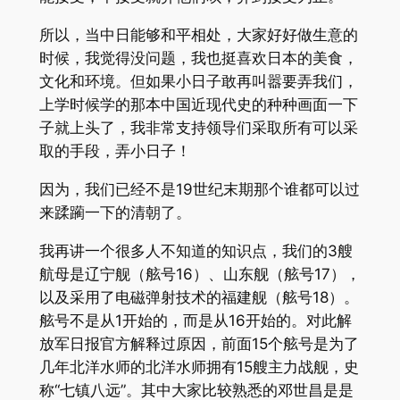
所以，当中日能够和平相处，大家好好做生意的
时候，我觉得没问题，我也挺喜欢日本的美食，
文化和环境。但如果小日子敢再叫嚣要弄我们，
上学时候学的那本中国近现代史的种种画面一下
子就上头了，我非常支持领导们采取所有可以采
取的手段，弄小日子！
因为，我们已经不是19世纪末期那个谁都可以过
来蹂躏一下的清朝了。
我再讲一个很多人不知道的知识点，我们的3艘
航母是辽宁舰（舷号16）、山东舰（舷号17），
以及采用了电磁弹射技术的福建舰（舷号18）。
舷号不是从1开始的，而是从16开始的。对此解
放军日报官方解释过原因，前面15个舷号是为了
几年北洋水师的北洋水师拥有15艘主力战舰，史
称“七镇八远”。其中大家比较熟悉的邓世昌是是