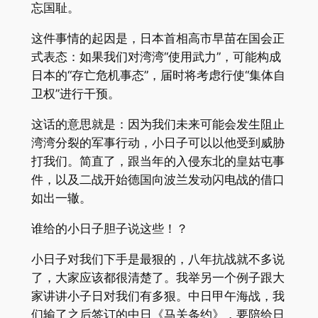
忘国耻。
这件事情的起因是，日本首相高市早苗在国会正
式表态：如果我们对湾湾“使用武力”，可能构成
日本的“存亡危机事态”，届时将考虑行使“集体自
卫权”进行干预。
这话的意思就是：因为我们未来可能会发生阻止
湾湾分裂的军事行动，小日子可以以他受到威胁
打我们。简直了，跟当年的入侵东北的皇姑屯事
件，以及二战开始德国向波兰发动闪电战的借口
如出一辙。
谁给的小日子胆子说这些！？
小日子对我们下手是最狠的，八年抗战就不多说
了，大家应该都很清楚了。我举另一个例子跟大
家讲讲小子日对我们有多狠。中日甲午海战，我
们输了之后签订的中日《马关条约》，要陪给日