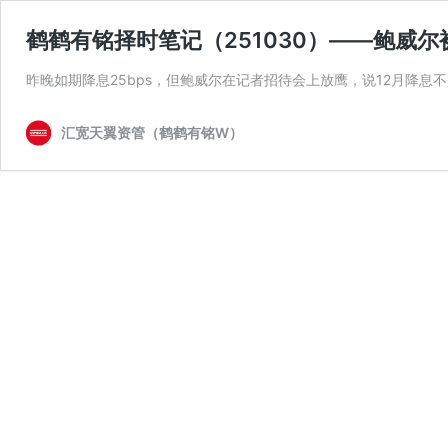
鹤鹤有铭择时笔记（251030）——鲍威
昨晚如期降息25bps，但鲍威尔在记者招待会上放鹰，说12月降息不是板
汇宽天翼资管（鹤鹤有铭W）