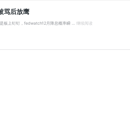
尔被骂后放鹰
鹤
上钉钉，fedwatch12月降息概率瞬 …
继续阅读
鹤
有
铭
择
时
笔
记
（251030）
——
鲍
威
尔
被
骂
后
放
鹰