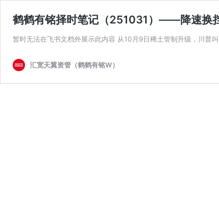
鹤鹤有铭择时笔记（251031）——降速换
暂时无法在飞书文档外展示此内容 从10月9日稀土管制升级，川普叫
汇宽天翼资管（鹤鹤有铭W）