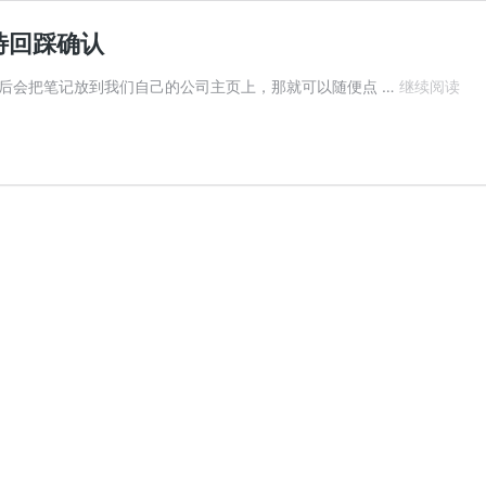
待回踩确认
鹤
后会把笔记放到我们自己的公司主页上，那就可以随便点 …
继续阅读
鹤
有
铭
择
时
笔
记
（2
—
耐
心
等
待
回
踩
确
认