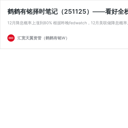
鹤鹤有铭择时笔记（251125）——看好全栈
12月降息概率上涨到80% 根据昨晚fedwatch，12月美联储降息
汇宽天翼资管（鹤鹤有铭W）