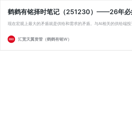
鹤鹤有铭择时笔记（251230）——26年
现在宏观上最大的矛盾就是供给和需求的矛盾。与AI相关的供给端投资
汇宽天翼资管（鹤鹤有铭W）