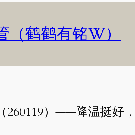
管（鹤鹤有铭W）
260119）——降温挺