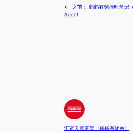
←
之前：
鹤鹤有铭择时笔记（2
Agent
汇宽天翼资管（鹤鹤有铭W）