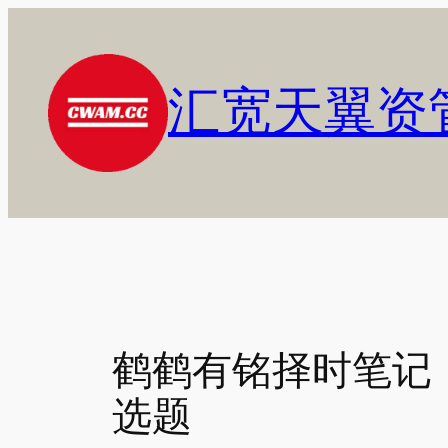
跳
至
内
汇宽天翼资
容
鹤鹤有铭择时笔记（
选题