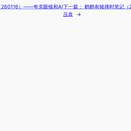
60116）——夸克眼镜和AI
下一篇：
鹤鹤有铭择时笔记（2
压盘
→