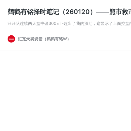
鹤鹤有铭择时笔记（260120）——熊市
汪汪队连续两天盘中砸300ETF超出了我的预期，这显示了上面控盘
汇宽天翼资管（鹤鹤有铭W）