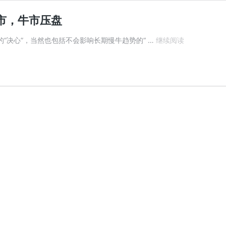
救市，牛市压盘
鹤
的“决心”，当然也包括不会影响长期慢牛趋势的“ …
继续阅读
鹤
有
铭
择
时
笔
记
（260120）
——
熊
市
救
市，
牛
市
压
盘