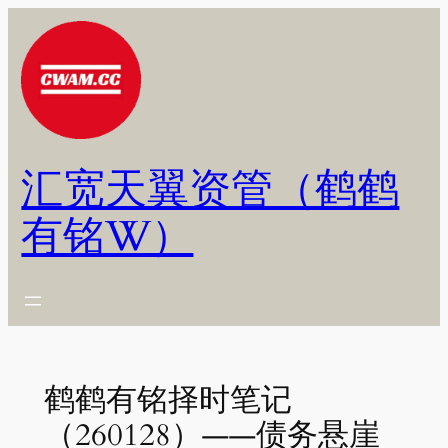
跳
至
内
容
汇宽天翼资管（鹤鹤
有铭W）
鹤鹤有铭择时笔记
（260128）——债务悬崖