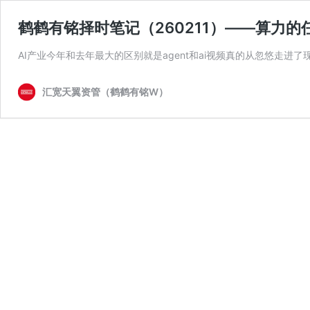
鹤鹤有铭择时笔记（260211）——算力
AI产业今年和去年最大的区别就是agent和ai视频真的从忽悠走进了现实
汇宽天翼资管（鹤鹤有铭W）