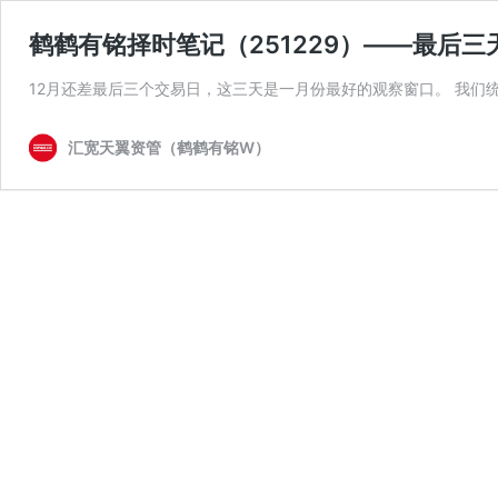
鹤鹤有铭择时笔记（251229）——最后
12月还差最后三个交易日，这三天是一月份最好的观察窗口。 我们统
汇宽天翼资管（鹤鹤有铭W）