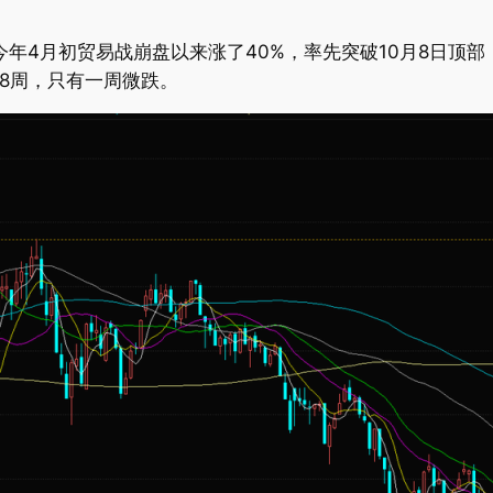
从今年4月初贸易战崩盘以来涨了40%，率先突破10月8日顶部，
了8周，只有一周微跌。