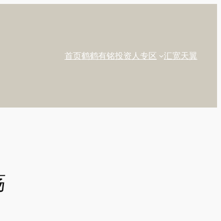
首页
鹤鹤有铭
投资人专区
汇宽天翼
荡