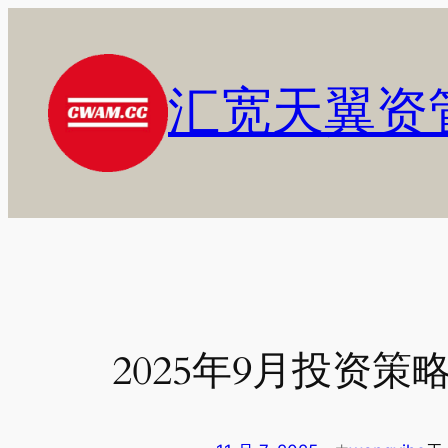
跳
至
内
汇宽天翼资
容
2025年9月投资