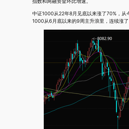
指数和两融资金环比增速。
中证1000从22年8月见底以来涨了70%，
1000从6月底以来的9周主升浪里，连续涨