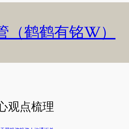
管（鹤鹤有铭W）
核心观点梳理