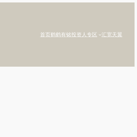
首页
鹤鹤有铭
投资人专区
汇宽天翼