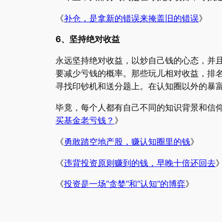
《
补仓，是拿新的错误来掩盖旧的错误
》
6、坚持绝对收益
永远坚持绝对收益，以炒自己钱的心态，并
要减少亏钱的概率。那些玩儿相对收益，排
寻找印钞机和送分题上。在认知圈以外的暴
毕竟，每个人都有自己不同的知识背景和信
买基金老亏钱？
》
《
勇敢踏空地产股，赚认知圈里的钱
》
《
违背投资原则赚到的钱，早晚十倍还回去
《
投资是一场”贪婪“和”认知“的博弈
》