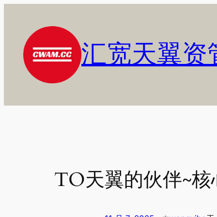
跳
至
内
汇宽天翼资
容
TO天翼的伙伴~