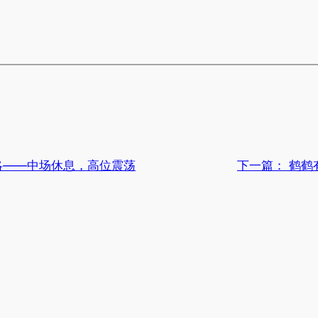
策略——中场休息，高位震荡
下一篇：
鹤鹤有