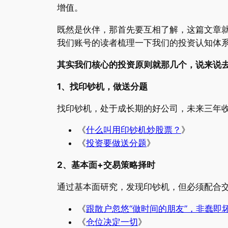
增值。
既然是伙伴，那首先要互相了解，这篇文章
我们账号的读者梳理一下我们的投资认知体
其实我们核心的投资原则就那几个，说来说
1、找印钞机，做送分题
找印钞机，处于成长期的好公司，未来三年
《
什么叫用印钞机炒股票？
》
《
投资要做送分题
》
2、基本面+交易策略择时
通过基本面研究，发现印钞机，但必须配合
《
跟散户忽悠“做时间的朋友”，非蠢即
《
仓位决定一切
》